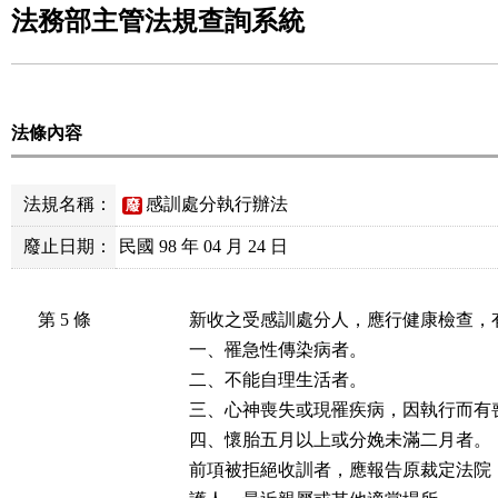
法務部主管法規查詢系統
法條內容
法規名稱：
感訓處分執行辦法
廢
廢止日期：
民國 98 年 04 月 24 日
第 5 條
新收之受感訓處分人，應行健康檢查，
一、罹急性傳染病者。

二、不能自理生活者。

三、心神喪失或現罹疾病，因執行而有喪
四、懷胎五月以上或分娩未滿二月者。

前項被拒絕收訓者，應報告原裁定法院