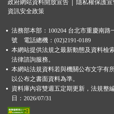
:
政府網站資料開放宣告
│
隱私權保護宣
資訊安全政策
法務部本部：100204 台北市重慶南路一
號 電話總機：(02)2191-0189
本網站提供法規之最新動態及資料檢
法律諮詢服務。
本網站法規資料若與機關公布文字有
以公布之書面資料為準。
資料庫內容雙週五定期更新，法規整
日：2026/07/31