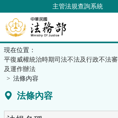
跳
主管法規查詢系統
到
主
要
內
容
::
現在位置：
區
塊
平復威權統治時期司法不法及行政不法審
及運作辦法
法條內容
法條內容