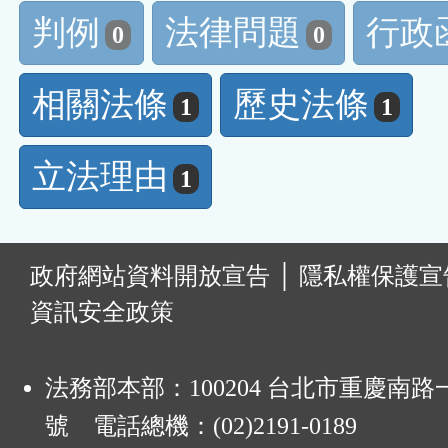
判例
法律問題
行政
0
0
相關法條
歷史法條
1
1
立法理由
1
:
政府網站資料開放宣告
│
隱私權保護宣
資訊安全政策
法務部本部：100204 台北市重慶南路一
號 電話總機：(02)2191-0189