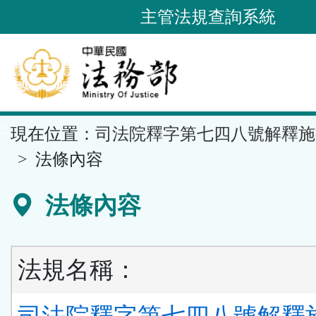
跳
主管法規查詢系統
到
主
要
內
容
::
現在位置：
司法院釋字第七四八號解釋施
區
塊
法條內容
法條內容
法規名稱：