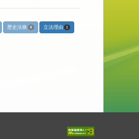
歷史法條
立法理由
0
1