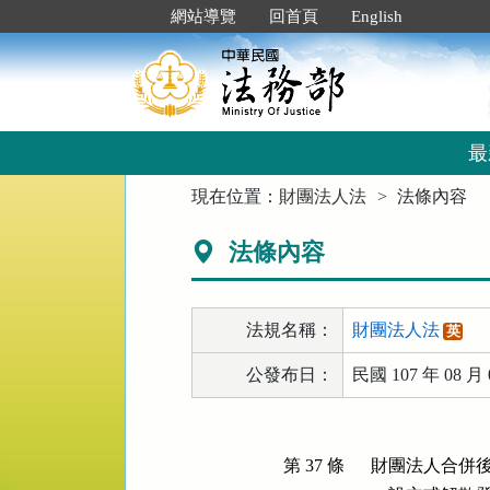
跳
:::
網站導覽
回首頁
English
到
主
要
內
容
區
最
塊
:::
現在位置：
財團法人法
法條內容
法條內容
法規名稱：
財團法人法
英
公發布日：
民國 107 年 08 月 
第 37 條
財團法人合併後