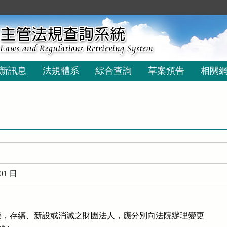
新訊息
法規體系
綜合查詢
草案預告
相關
01 日
，存續、新設或消滅之財團法人，應分別向法院辦理變更
