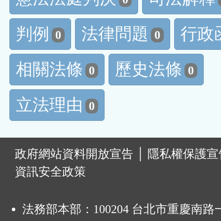
判例
法律問題
行政
0
0
相關法條
歷史法條
0
0
立法理由
0
:
政府網站資料開放宣告
│
隱私權保護宣
資訊安全政策
法務部本部：100204 台北市重慶南路一