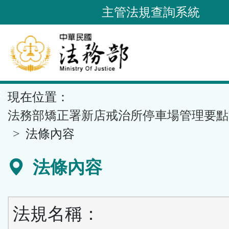
跳
主管法規查詢系統
到
主
要
內
容
::
現在位置：
區
塊
法務部矯正署新店戒治所停車場管理要點
法條內容
法條內容
法規名稱：