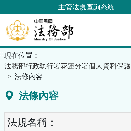
跳
主管法規查詢系統
到
主
要
內
容
::
現在位置：
區
塊
法務部行政執行署花蓮分署個人資料保護
法條內容
法條內容
法規名稱：