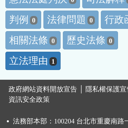
判例
法律問題
行政
0
0
相關法條
歷史法條
0
0
立法理由
1
:
政府網站資料開放宣告
│
隱私權保護宣
資訊安全政策
法務部本部：100204 台北市重慶南路一