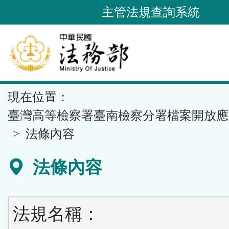
跳
主管法規查詢系統
到
主
要
內
容
::
現在位置：
區
塊
臺灣高等檢察署臺南檢察分署檔案開放應
法條內容
法條內容
法規名稱：