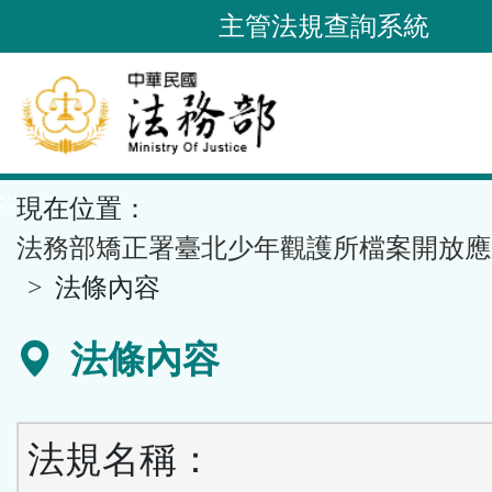
跳
主管法規查詢系統
到
主
要
內
容
::
現在位置：
區
塊
法務部矯正署臺北少年觀護所檔案開放應
法條內容
法條內容
法規名稱：