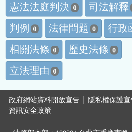
憲法法庭判決
司法解釋
0
判例
法律問題
行政
0
0
相關法條
歷史法條
0
0
立法理由
0
:
政府網站資料開放宣告
│
隱私權保護宣
資訊安全政策