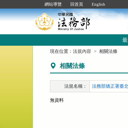
跳
:::
網站導覽
回首頁
English
到
主
要
內
容
區
最
塊
:::
現在位置：
法規內容
相關法條
相關法條
法規名稱：
法務部矯正署臺北
無資料