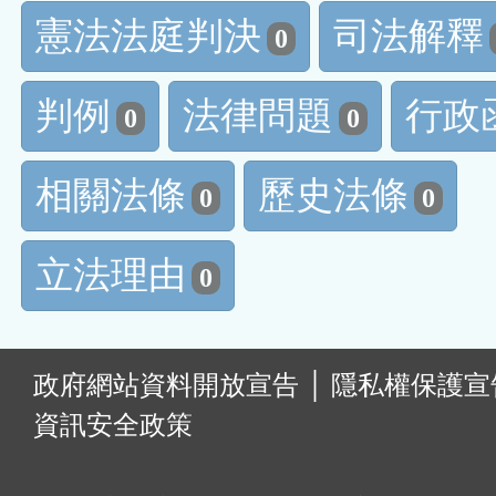
憲法法庭判決
司法解釋
0
判例
法律問題
行政
0
0
相關法條
歷史法條
0
0
立法理由
0
:
政府網站資料開放宣告
│
隱私權保護宣
資訊安全政策