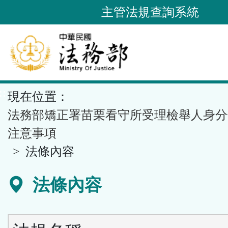
跳
主管法規查詢系統
到
主
要
內
容
::
現在位置：
區
塊
法務部矯正署苗栗看守所受理檢舉人身分
注意事項
法條內容
法條內容