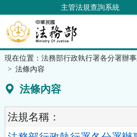
跳
主管法規查詢系統
到
主
要
內
容
::
現在位置：
法務部行政執行署各分署辦事
區
塊
法條內容
法條內容
法規名稱：