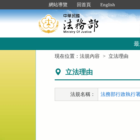
跳
:::
網站導覽
回首頁
English
到
主
要
內
容
區
最
塊
:::
現在位置：
法規內容
立法理由
立法理由
法規名稱：
法務部行政執行署各