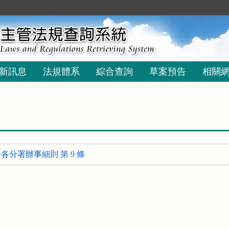
新訊息
法規體系
綜合查詢
草案預告
相關
分署辦事細則 第 9 條