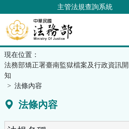
跳
主管法規查詢系統
到
主
要
內
容
::
現在位置：
區
塊
法務部矯正署臺南監獄檔案及行政資訊開
知
法條內容
法條內容