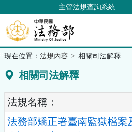
跳
主管法規查詢系統
到
主
要
內
容
::
現在位置：
法規內容
相關司法解釋
區
塊
相關司法解釋
法規名稱：
法務部矯正署臺南監獄檔案