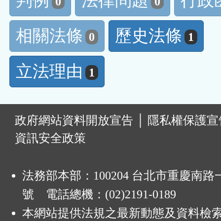
判例
法律問題
行政
0
0
相關法條
歷史法條
0
1
立法理由
1
:
政府網站資料開放宣告
│
隱私權保護宣
資訊安全政策
法務部本部：100204 台北市重慶南路一
號 電話總機：(02)2191-0189
本網站提供法規之最新動態及資料檢