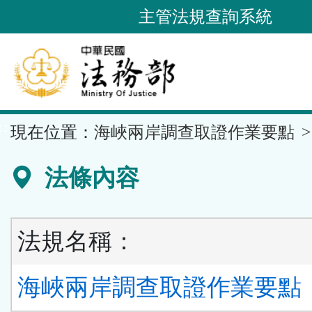
跳
主管法規查詢系統
到
主
要
內
容
::
現在位置：
海峽兩岸調查取證作業要點
區
塊
法條內容
法規名稱：
海峽兩岸調查取證作業要點