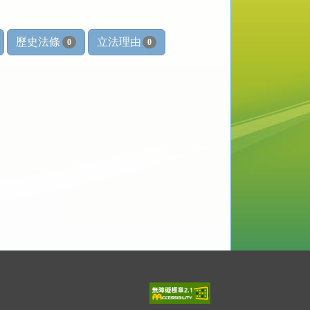
歷史法條
立法理由
0
0