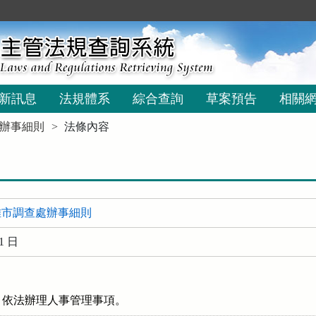
新訊息
法規體系
綜合查詢
草案預告
相關
辦事細則
法條內容
雄市調查處辦事細則
1 日
，依法辦理人事管理事項。