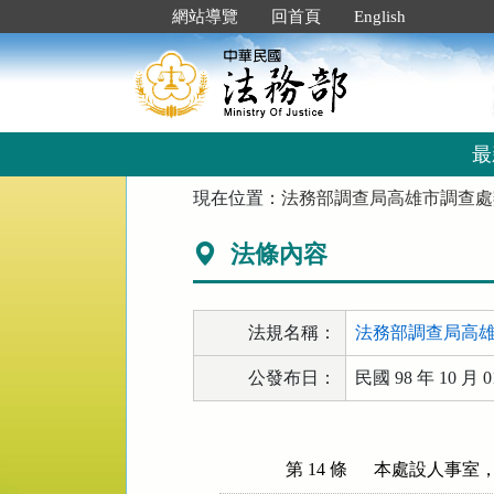
跳
:::
網站導覽
回首頁
English
到
主
要
內
容
區
最
塊
:::
現在位置：
法務部調查局高雄市調查處
法條內容
法規名稱：
法務部調查局高
公發布日：
民國 98 年 10 月 0
第 14 條
本處設人事室