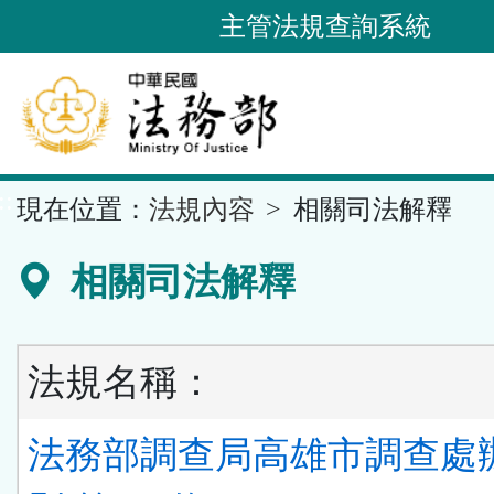
跳
主管法規查詢系統
到
主
要
內
容
::
現在位置：
法規內容
相關司法解釋
區
塊
相關司法解釋
法規名稱：
法務部調查局高雄市調查處