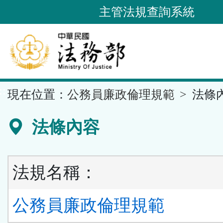
跳
主管法規查詢系統
到
主
要
內
容
::
現在位置：
公務員廉政倫理規範
法條
區
塊
法條內容
法規名稱：
公務員廉政倫理規範