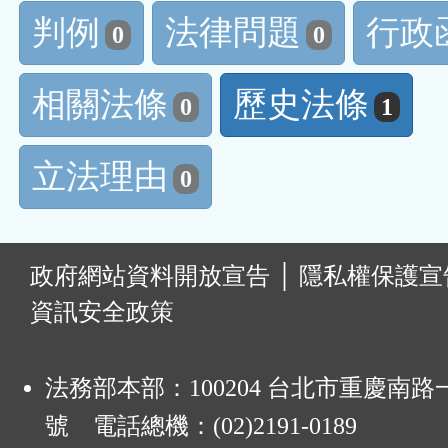
判例
法律問題
行政
0
0
相關法條
歷史法條
0
1
立法理由
0
:
政府網站資料開放宣告
│
隱私權保護宣
資訊安全政策
法務部本部：100204 台北市重慶南路一
號 電話總機：(02)2191-0189