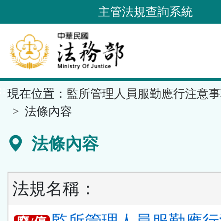
跳
主管法規查詢系統
到
主
要
內
容
::
現在位置：
監所管理人員服勤應行注意事
區
塊
法條內容
法條內容
法規名稱：