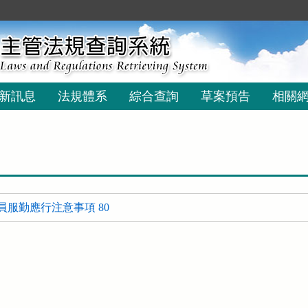
新訊息
法規體系
綜合查詢
草案預告
相關
員服勤應行注意事項 80