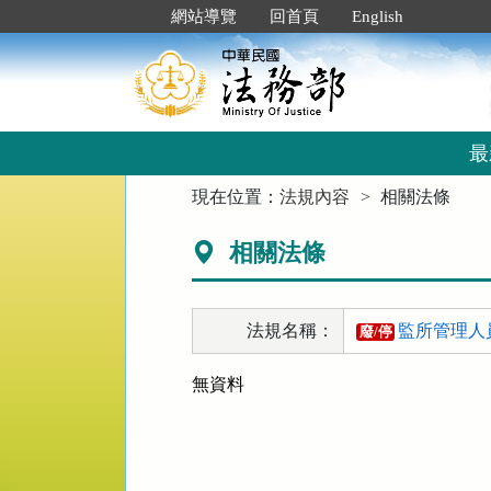
跳
:::
網站導覽
回首頁
English
到
主
要
內
容
區
最
塊
:::
現在位置：
法規內容
相關法條
相關法條
法規名稱：
監所管理人
廢/停
無資料