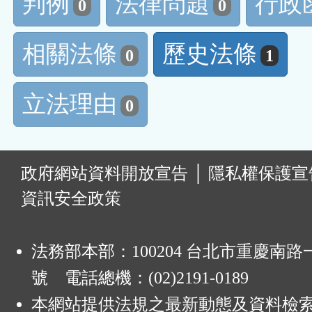
判例
法律問題
行政
0
0
相關法條
歷史法條
0
1
立法理由
0
:
政府網站資料開放宣告
│
隱私權保護宣
資訊安全政策
法務部本部：100204 台北市重慶南路一
號 電話總機：(02)2191-0189
本網站提供法規之最新動態及資料檢