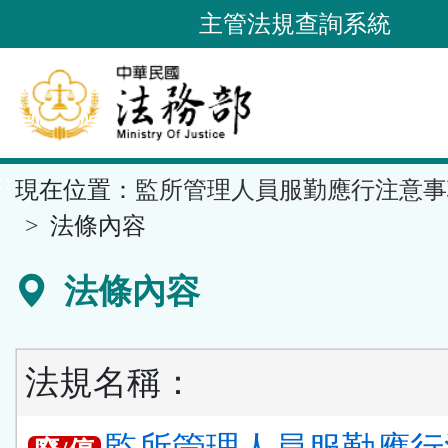
跳
主管法規查詢系統
到
主
要
內
容
::
現在位置：
監所管理人員服勤應行注意事
區
塊
法條內容
法條內容
法規名稱：