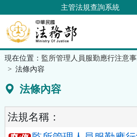
跳
主管法規查詢系統
到
主
要
內
容
::
現在位置：
監所管理人員服勤應行注意事
區
塊
法條內容
法條內容
法規名稱：