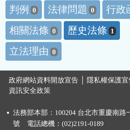
判例
法律問題
行政
0
0
相關法條
歷史法條
0
1
立法理由
0
:
政府網站資料開放宣告
│
隱私權保護宣
資訊安全政策
法務部本部：100204 台北市重慶南路一
號 電話總機：(02)2191-0189