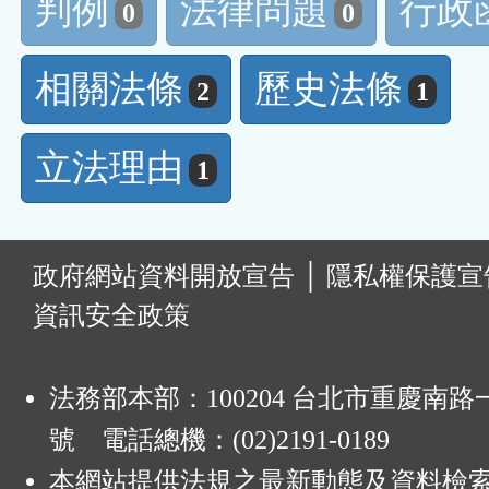
判例
法律問題
行政
0
0
相關法條
歷史法條
2
1
立法理由
1
:
政府網站資料開放宣告
│
隱私權保護宣
資訊安全政策
法務部本部：100204 台北市重慶南路一
號 電話總機：(02)2191-0189
本網站提供法規之最新動態及資料檢