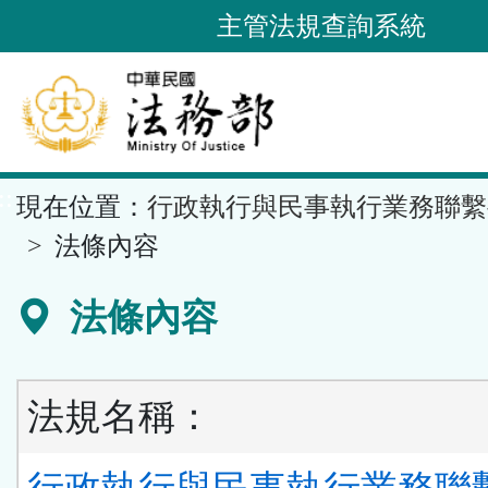
跳
主管法規查詢系統
到
主
要
內
容
::
現在位置：
行政執行與民事執行業務聯繫
區
塊
法條內容
法條內容
法規名稱：