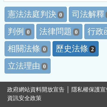
憲法法庭判決
司法解釋
0
判例
法律問題
行政
0
0
相關法條
歷史法條
0
2
立法理由
0
:
政府網站資料開放宣告
│
隱私權保護宣
資訊安全政策