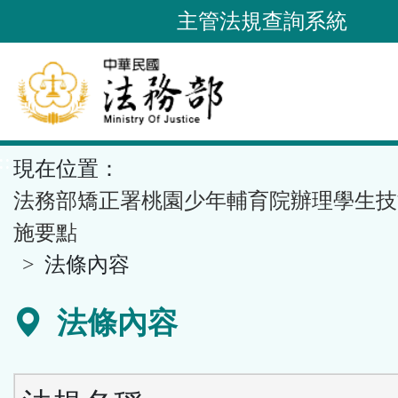
跳
主管法規查詢系統
到
主
要
內
容
::
現在位置：
區
塊
法務部矯正署桃園少年輔育院辦理學生技
施要點
法條內容
法條內容