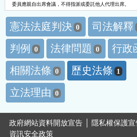
    委員應親自出席會議，不得指派或委託他人代理出席。
憲法法庭判決
司法解釋
0
判例
法律問題
行政
0
0
相關法條
歷史法條
0
1
立法理由
0
:
政府網站資料開放宣告
│
隱私權保護宣
資訊安全政策