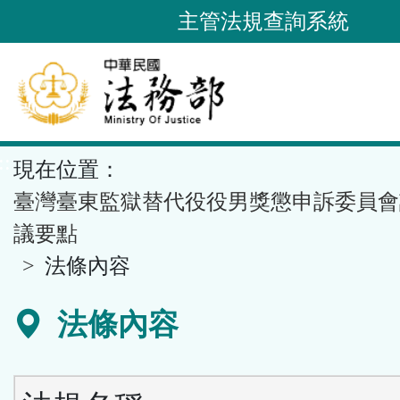
跳
主管法規查詢系統
到
主
要
內
容
::
現在位置：
區
塊
臺灣臺東監獄替代役役男獎懲申訴委員會
議要點
法條內容
法條內容