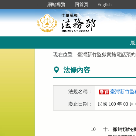
跳
:::
網站導覽
回首頁
English
到
主
要
內
容
區
最
塊
:::
現在位置：
臺灣新竹監獄實施電話預約
法條內容
法規名稱：
臺灣新竹監
廢/停
廢止日期：
民國 100 年 03 月 
10
十、撤銷預約接