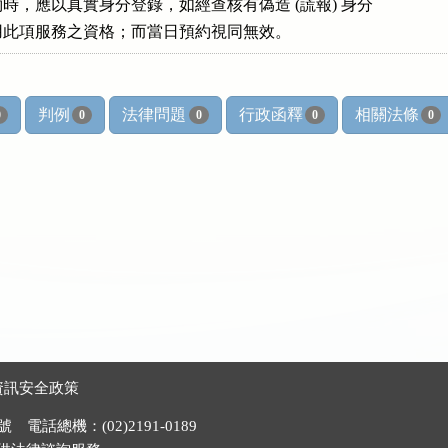
預約時，應以真實身分登錄，如經查核有偽造 (謊報) 身分

消使用此項服務之資格；而當日預約視同無效。
判例
法律問題
行政函釋
相關法條
0
0
0
0
0
資訊安全政策
電話總機：(02)2191-0189