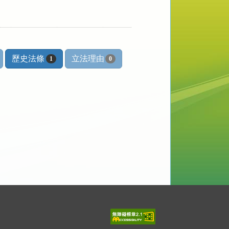
歷史法條
立法理由
1
0