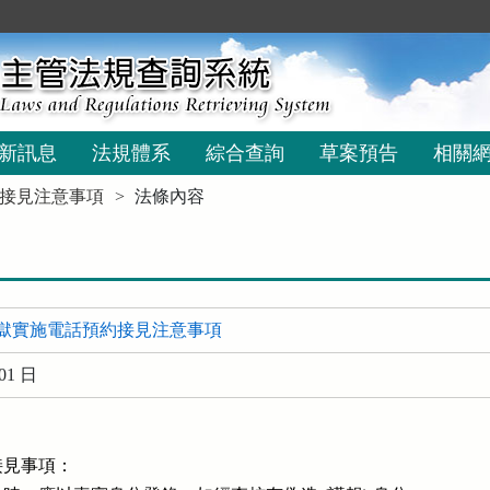
新訊息
法規體系
綜合查詢
草案預告
相關
接見注意事項
法條內容
獄實施電話預約接見注意事項
01 日
見事項：
