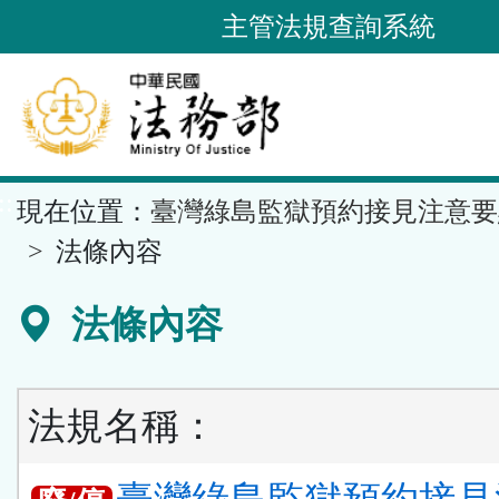
跳
主管法規查詢系統
到
主
要
內
容
::
現在位置：
臺灣綠島監獄預約接見注意要
區
塊
法條內容
法條內容
法規名稱：