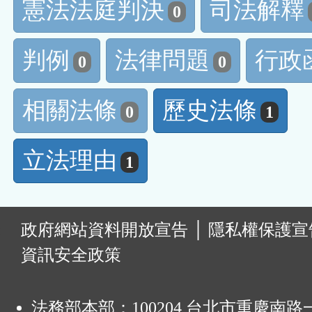
憲法法庭判決
司法解釋
0
判例
法律問題
行政
0
0
相關法條
歷史法條
0
1
立法理由
1
:
政府網站資料開放宣告
│
隱私權保護宣
資訊安全政策
法務部本部：100204 台北市重慶南路一