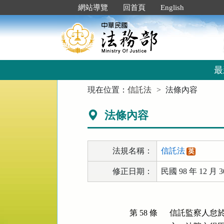
跳
:::
網站導覽
回首頁
English
到
主
要
內
容
區
最
塊
:::
現在位置：
信託法
法條內容
法條內容
法規名稱：
信託法
英
修正日期：
民國 98 年 12 月 3
第 58 條
信託監察人怠於