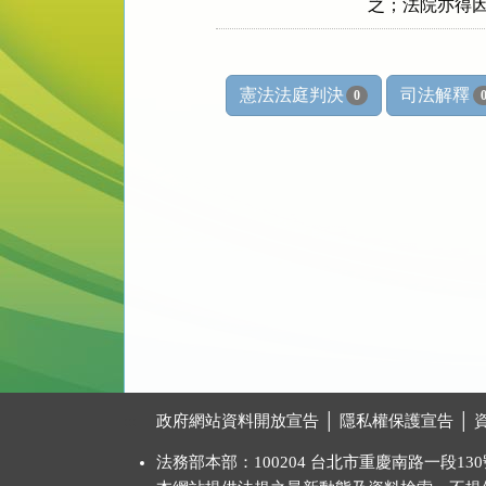
之；法院亦得
憲法法庭判決
司法解釋
0
:::
政府網站資料開放宣告
│
隱私權保護宣告
│
法務部本部：100204 台北市重慶南路一段130號 