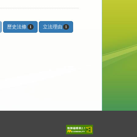
歷史法條
立法理由
1
1