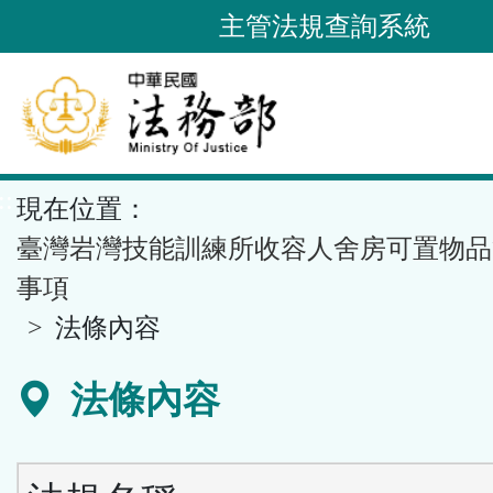
跳
主管法規查詢系統
到
主
要
內
容
::
現在位置：
區
塊
臺灣岩灣技能訓練所收容人舍房可置物品
事項
法條內容
法條內容