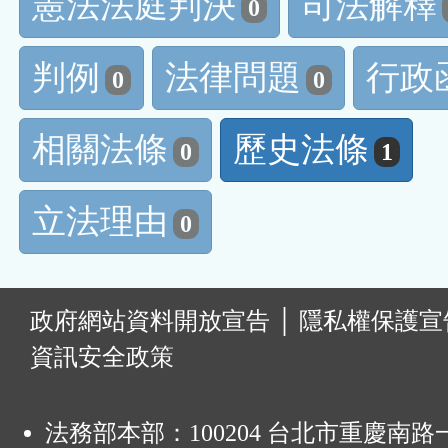
憲法法庭判決
司法解釋
0
判例
法律問題
行政
0
0
相關法條
歷史法條
0
1
立法理由
0
:
政府網站資料開放宣告
│
隱私權保護宣
資訊安全政策
法務部本部：100204 台北市重慶南路一