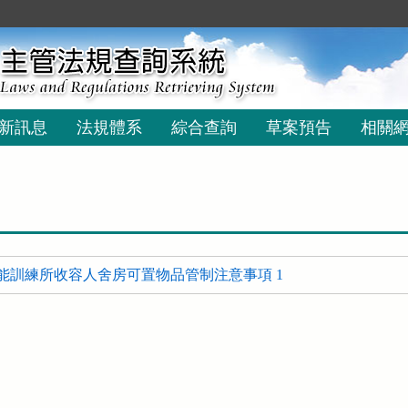
新訊息
法規體系
綜合查詢
草案預告
相關
能訓練所收容人舍房可置物品管制注意事項 1