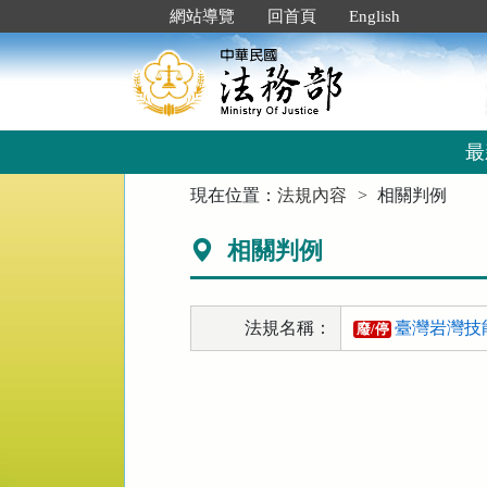
跳
:::
網站導覽
回首頁
English
到
主
要
內
容
區
最
塊
:::
現在位置：
法規內容
相關判例
相關判例
法規名稱：
臺灣岩灣技
廢/停