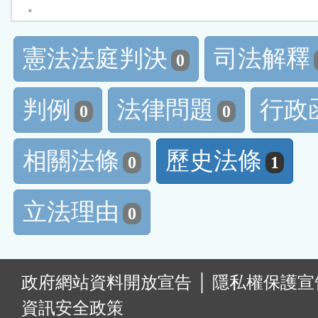
    。
憲法法庭判決
司法解釋
0
判例
法律問題
行政
0
0
相關法條
歷史法條
0
1
立法理由
0
:
政府網站資料開放宣告
│
隱私權保護宣
資訊安全政策