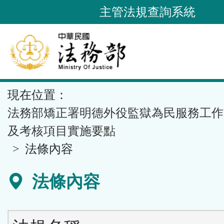
跳
主管法規查詢系統
到
主
要
內
容
::
現在位置：
區
塊
法務部矯正署明德外役監獄為民服務工作
及考核項目實施要點
法條內容
法條內容