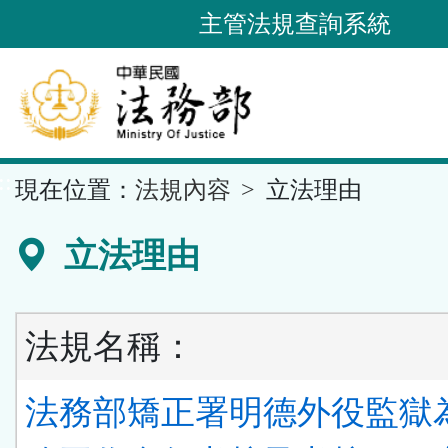
跳
主管法規查詢系統
到
主
要
內
容
::
現在位置：
法規內容
立法理由
區
塊
立法理由
法規名稱：
法務部矯正署明德外役監獄