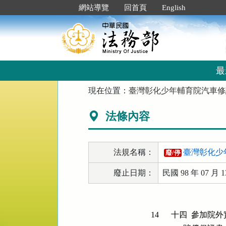
跳
:::
網站導覽
回首頁
English
到
主
要
內
容
區
最
塊
:::
現在位置：
臺灣彰化少年輔育院汽車修
法條內容
法規名稱：
臺灣彰化少
廢/停
廢止日期：
民國 98 年 07 月 1
14
十四  參加院