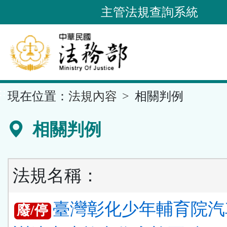
跳
主管法規查詢系統
到
主
要
內
容
::
現在位置：
法規內容
相關判例
區
塊
相關判例
法規名稱：
臺灣彰化少年輔育院汽
廢/停