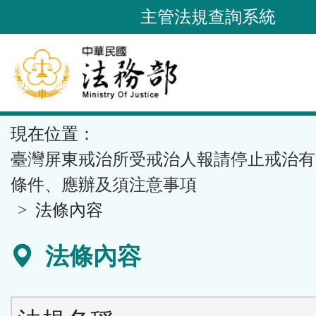
跳
主管法規查詢系統
到
主
要
內
容
::
現在位置：
區
塊
臺灣屏東戒治所受戒治人報請停止戒治有
條件、應辦及須注意事項
法條內容
法條內容