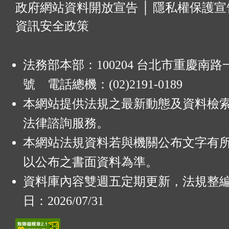
:
政府網站資料開放宣告
│
隱私權保護宣
資訊安全政策
法務部本部：100204 台北市重慶南路一
號 電話總機：(02)2191-0189
本網站提供法規之最新動態及資料檢
法律諮詢服務。
本網站法規資料若與機關公布文字有
以公布之書面資料為準。
資料庫內容雙週五定期更新，法規整
日：2026/07/31