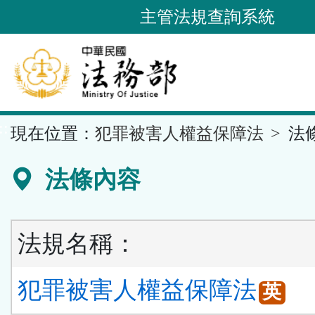
跳
主管法規查詢系統
到
主
要
內
容
::
現在位置：
犯罪被害人權益保障法
法
區
塊
法條內容
法規名稱：
犯罪被害人權益保障法
英