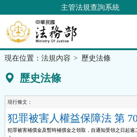
跳
主管法規查詢系統
到
主
要
內
容
::
現在位置：
法規內容
歷史法條
區
塊
歷史法條
現行條文：
犯罪被害人權益保障法 第 70
犯罪被害補償金及暫時補償金之領取，自通知受領之日起逾二