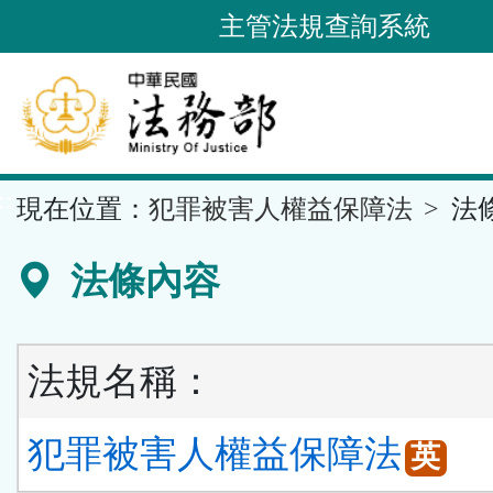
跳
主管法規查詢系統
到
主
要
內
容
::
現在位置：
犯罪被害人權益保障法
法
區
塊
法條內容
法規名稱：
犯罪被害人權益保障法
英