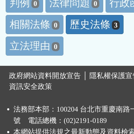
判例
法律問題
行政
0
0
相關法條
歷史法條
0
3
立法理由
0
:
政府網站資料開放宣告
│
隱私權保護宣
資訊安全政策
法務部本部：100204 台北市重慶南路一
號 電話總機：(02)2191-0189
本網站提供法規之最新動態及資料檢