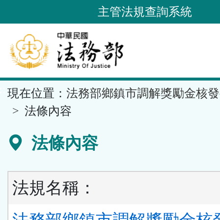
跳
主管法規查詢系統
到
主
要
內
容
::
現在位置：
法務部鄉鎮市調解獎勵金核發
區
塊
法條內容
法條內容
法規名稱：