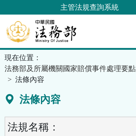
跳
主管法規查詢系統
到
主
要
內
容
::
現在位置：
區
塊
法務部及所屬機關國家賠償事件處理要點
法條內容
法條內容
法規名稱：