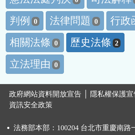
判例
法律問題
行政
0
0
相關法條
歷史法條
0
2
立法理由
0
:
政府網站資料開放宣告
│
隱私權保護宣
資訊安全政策
法務部本部：100204 台北市重慶南路一