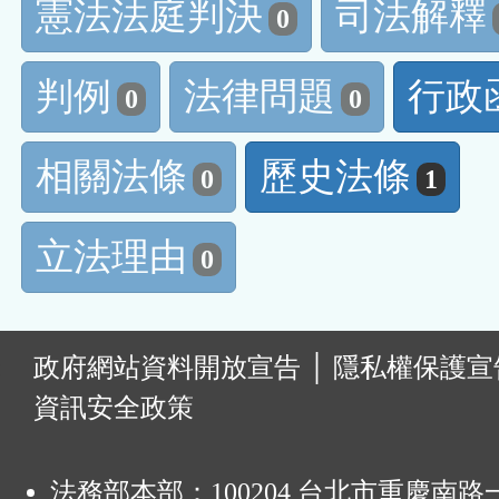
憲法法庭判決
司法解釋
0
判例
法律問題
行政
0
0
相關法條
歷史法條
0
1
立法理由
0
:
政府網站資料開放宣告
│
隱私權保護宣
資訊安全政策
法務部本部：100204 台北市重慶南路一