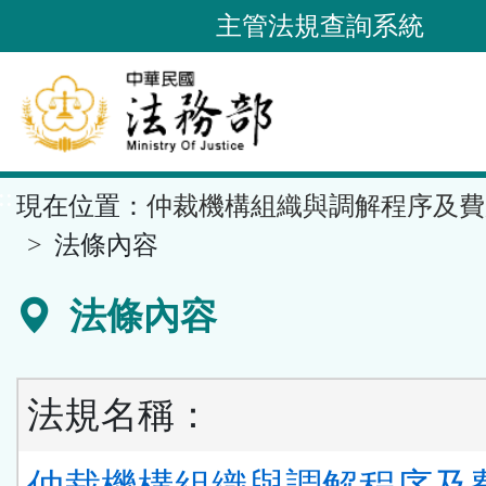
跳
主管法規查詢系統
到
主
要
內
容
::
現在位置：
仲裁機構組織與調解程序及費
區
塊
法條內容
法條內容
法規名稱：