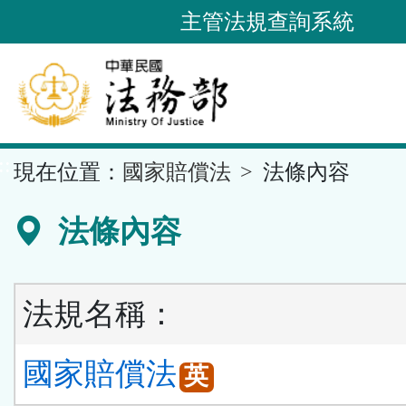
跳
主管法規查詢系統
到
主
要
內
容
::
現在位置：
國家賠償法
法條內容
區
塊
法條內容
法規名稱：
國家賠償法
英