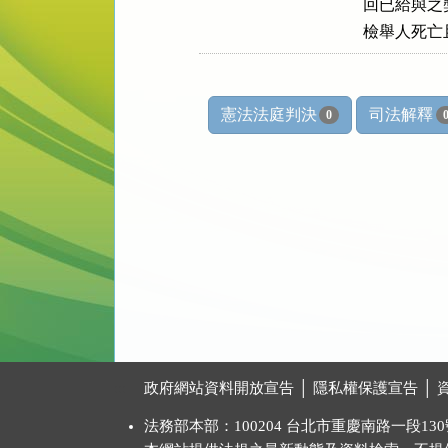
      回已給與
      檢
憲法法庭判決
司法解釋
0
:::
政府網站資料開放宣告
│
隱私權保護宣告
│
法務部本部：100204 台北市重慶南路一段130號 