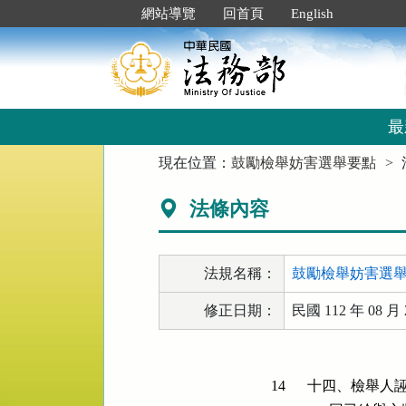
跳
:::
網站導覽
回首頁
English
到
主
要
內
容
區
最
塊
:::
現在位置：
鼓勵檢舉妨害選舉要點
法條內容
法規名稱：
鼓勵檢舉妨害選
修正日期：
民國 112 年 08 月 
14
十四、檢舉人誣