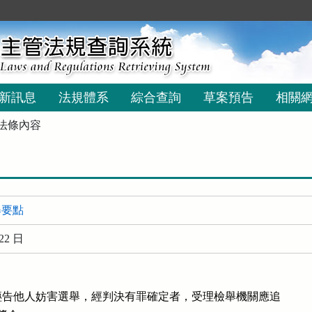
新訊息
法規體系
綜合查詢
草案預告
相關
法條內容
舉要點
22 日
告他人妨害選舉，經判決有罪確定者，受理檢舉機關應追
