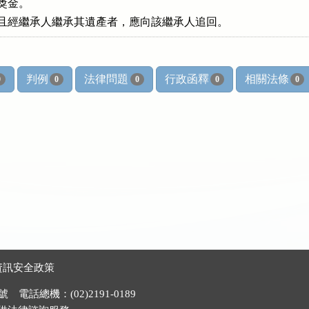
之獎金。

舉人死亡且經繼承人繼承其遺產者，應向該繼承人追回。
判例
法律問題
行政函釋
相關法條
0
0
0
0
0
資訊安全政策
電話總機：(02)2191-0189