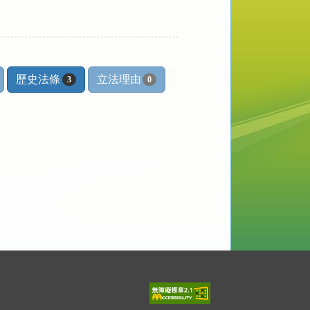
歷史法條
立法理由
3
0