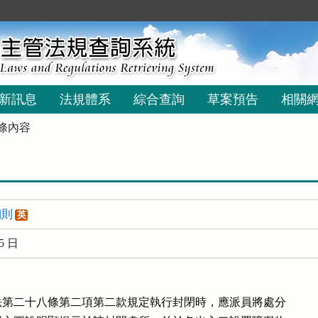
新訊息
法規體系
綜合查詢
草案預告
相關
條內容
細則
英
5 日
第二十八條第二項第二款規定執行封閉時，應派員將處分
