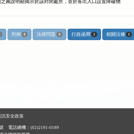
之圖說明顯揭示於該封閉處所，並於各出入口設置障礙物

判例
法律問題
行政函釋
相關法條
0
0
0
1
1
資訊安全政策
電話總機：(02)2191-0189