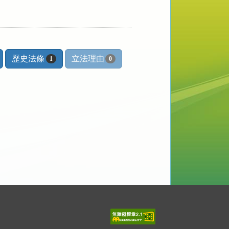
歷史法條
立法理由
1
0