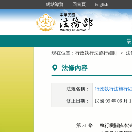
跳
:::
網站導覽
回首頁
English
到
主
要
內
容
區
最
塊
:::
現在位置：
行政執行法施行細則
法
法條內容
法規名稱：
行政執行法施行
修正日期：
民國 99 年 06 月 1
第 31 條
執行機關依本法