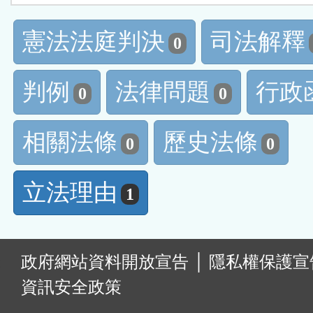
憲法法庭判決
司法解釋
0
判例
法律問題
行政
0
0
相關法條
歷史法條
0
0
立法理由
1
:
政府網站資料開放宣告
│
隱私權保護宣
資訊安全政策