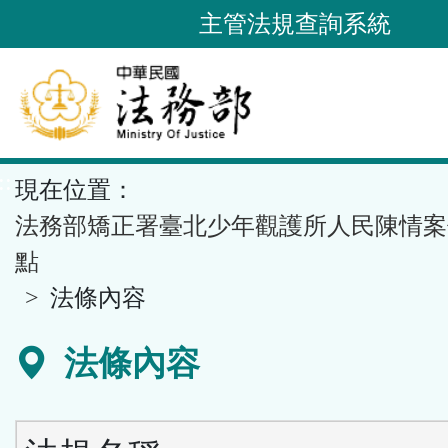
跳
主管法規查詢系統
到
主
要
內
容
::
現在位置：
區
塊
法務部矯正署臺北少年觀護所人民陳情案
點
法條內容
法條內容