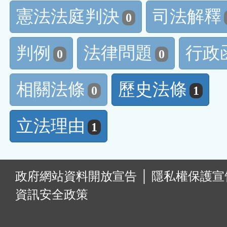
憲法法庭判決
司法解釋
0
判例
法律問題
行政
0
0
相關法條
歷史法條
0
1
立法理由
1
:
政府網站資料開放宣告
│
隱私權保護宣
資訊安全政策