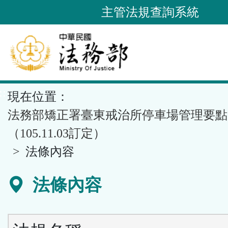
跳
主管法規查詢系統
到
主
要
內
容
::
現在位置：
區
塊
法務部矯正署臺東戒治所停車場管理要點
（105.11.03訂定）
法條內容
法條內容