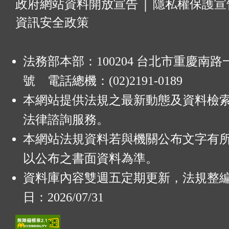
:
政府網站資料開放宣告
│
隱私權保護宣
資訊安全政策
法務部本部：100204 台北市重慶南路一
號 電話總機：(02)2191-0189
本網站提供法規之最新動態及資料檢
法律諮詢服務。
本網站法規資料若與機關公布文字有
以公布之書面資料為準。
資料庫內容雙週五定期更新，法規整
日：2026/07/31