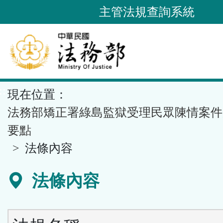
跳
主管法規查詢系統
到
主
要
內
容
::
現在位置：
區
塊
法務部矯正署綠島監獄受理民眾陳情案件
要點
法條內容
法條內容