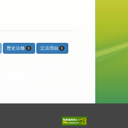
歷史法條
立法理由
3
1