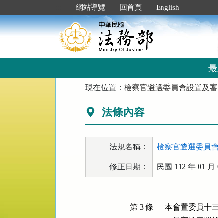
跳
:::
網站導覽
回首頁
English
到
主
要
內
容
區
最
塊
:::
現在位置：
檢察官遴選委員會設置及審
法條內容
法規名稱：
檢察官遴選委員
修正日期：
民國 112 年 01 月 
第 3 條
本會置委員十三