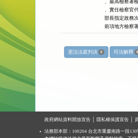
、最高檢察署檢
、實任檢察官代
部長指定政務次
前項地方檢察
憲法法庭判決
司法解釋
0
:::
政府網站資料開放宣告
│
隱私權保護宣告
│
法務部本部：100204 台北市重慶南路一段130號 