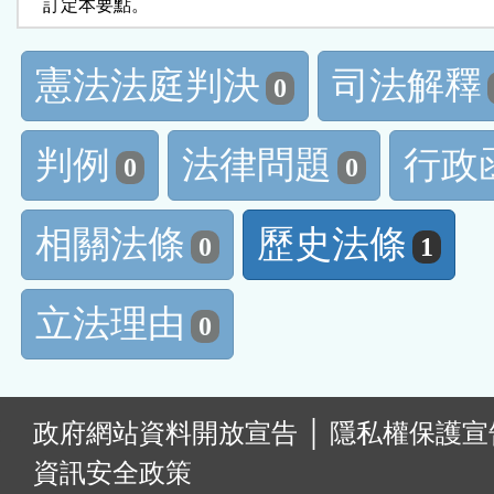
    訂定本要點。
憲法法庭判決
司法解釋
0
判例
法律問題
行政
0
0
相關法條
歷史法條
0
1
立法理由
0
:
政府網站資料開放宣告
│
隱私權保護宣
資訊安全政策