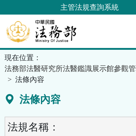
跳
主管法規查詢系統
到
主
要
內
容
::
現在位置：
區
塊
法務部法醫研究所法醫鑑識展示館參觀管
法條內容
法條內容
法規名稱：