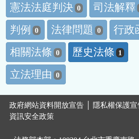
憲法法庭判決
司法解釋
0
判例
法律問題
行政
0
0
相關法條
歷史法條
0
1
立法理由
0
:
政府網站資料開放宣告
│
隱私權保護宣
資訊安全政策