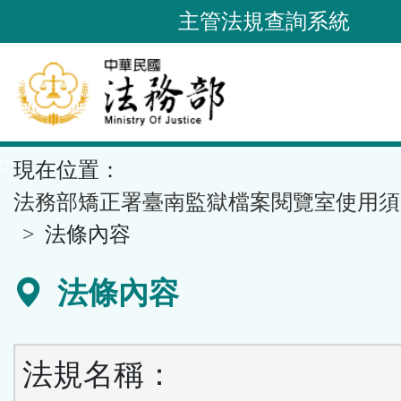
跳
主管法規查詢系統
到
主
要
內
容
::
現在位置：
區
塊
法務部矯正署臺南監獄檔案閱覽室使用須
法條內容
法條內容
法規名稱：